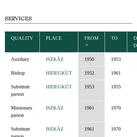
SERVICES
QUALITY
PLACE
FROM
TO
D
D
SORT
DESCENDING
Auxiliary
ISZKÁZ
1950
1953
Bishop
HIDEGKÚT
1952
1961
Substitute
HIDEGKÚT
1953
1955
parson
Missionary
ISZKÁZ
1961
1970
parson
Substitute
ISZKÁZ
1961
1970
parson