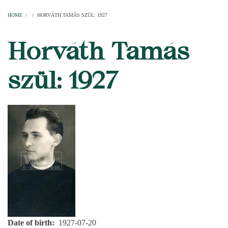
Home
Parishes
Temples
Clergymen
Decanal districts
Archdecanal districts
Cathedral chapter
HOME
/
/
HORVÁTH TAMÁS SZÜL: 1927
BREADCRUMB
Horváth Tamás
szül: 1927
Date of birth
1927-07-20