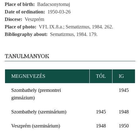
Place of birth
Badacsonytomaj
Date of ordination
1950-03-26
Diocese
Veszprém
Place of photo
VFL IX.8.a.; Sematizmus, 1984. 262.
Bibliography about
Sematizmus, 1984. 179.
TANULMÁNYOK
MEGNEVEZÉS
TÓL
IG
Szombathely (premontrei
1945
gimnázium)
Szombathely (szeminárium)
1945
1948
Veszprém (szeminárium)
1948
1950