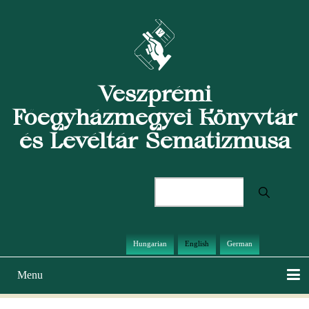
Skip
to
main
content
Veszprémi
Főegyházmegyei Könyvtár
és Levéltár Sematizmusa
Search
Hungarian
English
German
Menu
Main
navigation