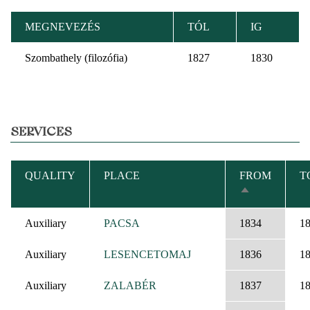
MEGNEVEZÉS
TÓL
IG
Szombathely (filozófia)
1827
1830
SERVICES
QUALITY
PLACE
FROM
T
SORT
DESCENDIN
Auxiliary
PACSA
1834
1
Auxiliary
LESENCETOMAJ
1836
1
Auxiliary
ZALABÉR
1837
1