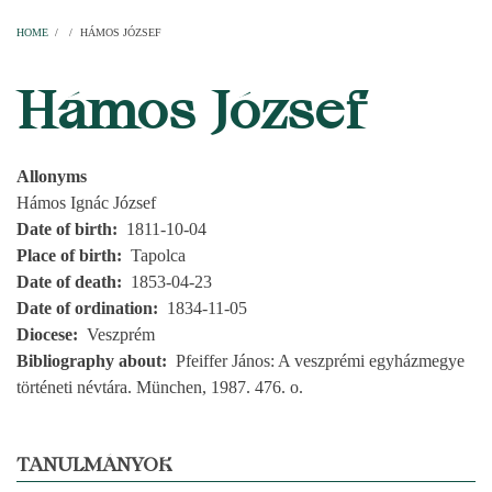
Home
Parishes
Temples
Clergymen
Decanal districts
Archdecanal districts
Cathedral chapter
HOME
/
/
HÁMOS JÓZSEF
BREADCRUMB
Hámos József
Allonyms
Hámos Ignác József
Date of birth
1811-10-04
Place of birth
Tapolca
Date of death
1853-04-23
Date of ordination
1834-11-05
Diocese
Veszprém
Bibliography about
Pfeiffer János: A veszprémi egyházmegye
történeti névtára. München, 1987. 476. o.
TANULMÁNYOK