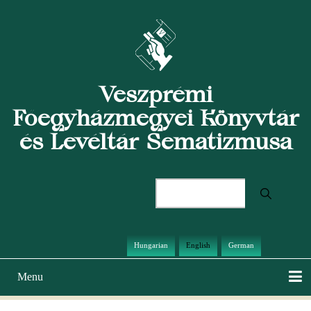
Skip
to
main
content
Veszprémi
Főegyházmegyei Könyvtár
és Levéltár Sematizmusa
Search
Hungarian
English
German
Menu
Main
navigation