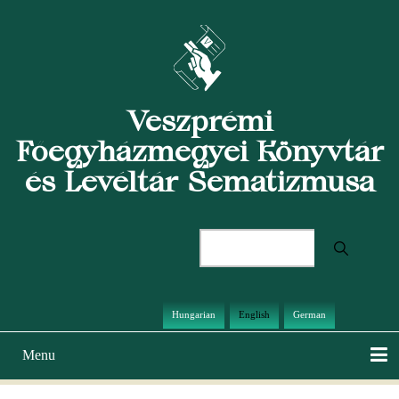
Skip
to
main
content
Veszprémi
Főegyházmegyei Könyvtár
és Levéltár Sematizmusa
Search
Hungarian
English
German
Menu
Main
navigation