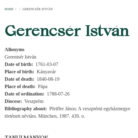
Home
Parishes
Temples
Clergymen
Decanal districts
Archdecanal districts
Cathedral chapter
HOME
/
/
GERENCSÉR ISTVÁN
BREADCRUMB
Gerencsér István
Allonyms
Gerentsér István
Date of birth
1761-03-07
Place of birth
Kányavár
Date of death
1840-08-19
Place of death
Pápa
Date of ordination
1788-07-26
Diocese
Veszprém
Bibliography about
Pfeiffer János: A veszprémi egyházmegye
történeti névtára. München, 1987. 439. o.
TANULMÁNYOK