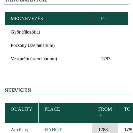
MEGNEVEZÉS
IG
Győr (filozófia)
Pozsony (szeminárium)
Veszprém (szeminárium)
1783
SERVICES
QUALITY
PLACE
FROM
TO
SORT
DESCENDING
Auxiliary
HAHÓT
1788
178