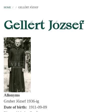
Home
Parishes
Temples
Clergymen
Decanal districts
Archdecanal districts
Cathedral chapter
HOME
/
/
GELLÉRT JÓZSEF
BREADCRUMB
Gellért József
Allonyms
Gruber József 1936-ig
Date of birth
1911-09-09