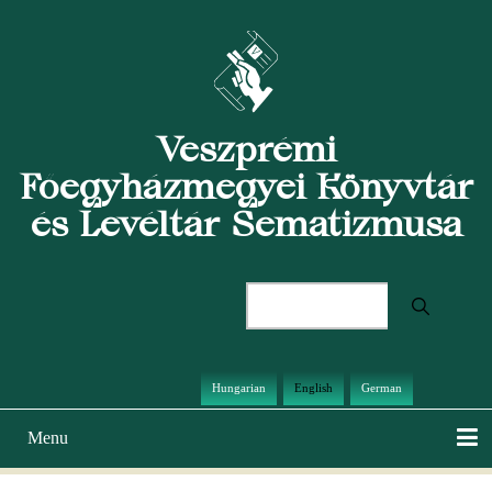
Skip
to
main
content
Veszprémi
Főegyházmegyei Könyvtár
és Levéltár Sematizmusa
Search
Hungarian
English
German
Menu
Main
navigation