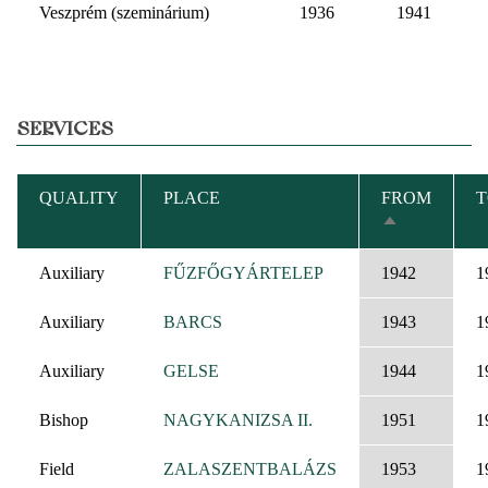
Veszprém (szeminárium)
1936
1941
SERVICES
QUALITY
PLACE
FROM
T
SORT
DESCENDIN
Auxiliary
FŰZFŐGYÁRTELEP
1942
1
Auxiliary
BARCS
1943
1
Auxiliary
GELSE
1944
1
Bishop
NAGYKANIZSA II.
1951
1
Field
ZALASZENTBALÁZS
1953
1