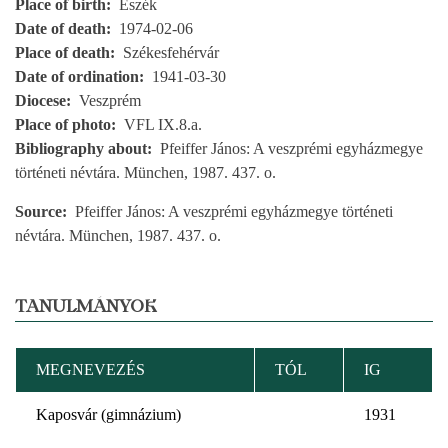
Place of birth
Eszék
Date of death
1974-02-06
Place of death
Székesfehérvár
Date of ordination
1941-03-30
Diocese
Veszprém
Place of photo
VFL IX.8.a.
Bibliography about
Pfeiffer János: A veszprémi egyházmegye
történeti névtára. München, 1987. 437. o.
Source
Pfeiffer János: A veszprémi egyházmegye történeti
névtára. München, 1987. 437. o.
TANULMÁNYOK
MEGNEVEZÉS
TÓL
IG
Kaposvár (gimnázium)
1931