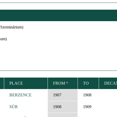
 Szeminárium)
ium)
PLACE
FROM
TO
DECAN
SORT
DESCENDING
BERZENCE
1907
1908
SÚR
1908
1909