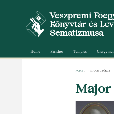
Skip
to
Veszprémi Főeg
main
content
Könyvtár és Lev
Sematizmusa
Home
Parishes
Temples
Clergyme
Main
navigation
HOME
/
/
MAJOR GYÖRGY
BREADCR
Major