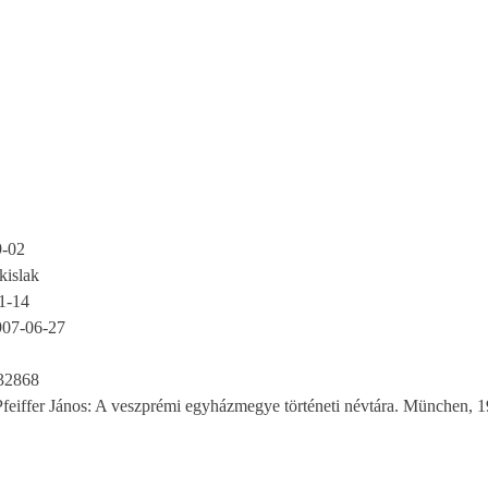
9-02
kislak
1-14
907-06-27
32868
Pfeiffer János: A veszprémi egyházmegye történeti névtára. München, 1