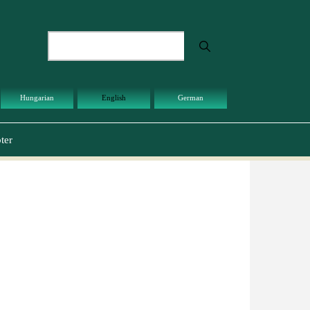
Search
Hungarian
English
German
ter