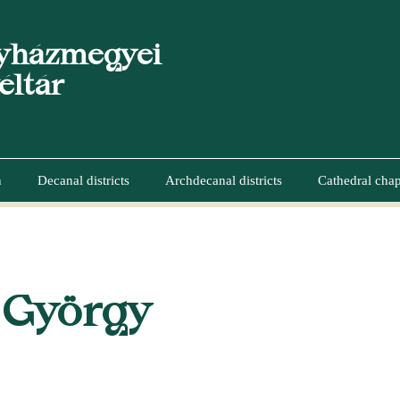
yházmegyei
éltár
n
Decanal districts
Archdecanal districts
Cathedral chap
UMB
 György