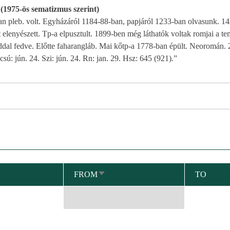
 (1975-ös sematizmus szerint)
n pleb. volt. Egyházáról 1184-88-ban, papjáról 1233-ban olvasunk. 1
tt elenyészett. Tp-a elpusztult. 1899-ben még láthatók voltak romjai a t
áddal fedve. Előtte faharangláb. Mai kőtp-a 1778-ban épült. Neoromán. 2
sú: jún. 24. Szi: jún. 24. Rn: jan. 29. Hsz: 645 (921).”
FROM
TO
SORT
ASCENDING