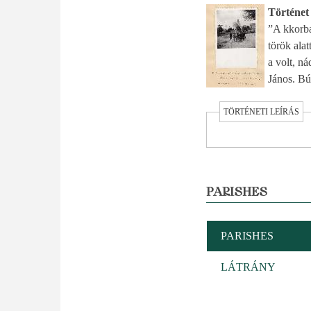
Történet
”A kkorba
török ala
a volt, n
János. Búc
TÖRTÉNETI LEÍRÁS
PARISHES
PARISHES
LÁTRÁNY