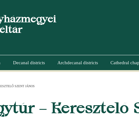
yházmegyei
éltár
n
Decanal districts
Archdecanal districts
Cathedral chap
ESZTELŐ SZENT JÁNOS
UMB
ytúr – Keresztelő 