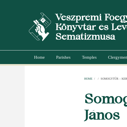
Skip
to
Veszprémi Főeg
main
content
Könyvtár és Lev
Sematizmusa
Home
Parishes
Temples
Clergyme
Main
navigation
HOME
/
/
SOMOGYTÚR – KER
BREADCR
Somog
János