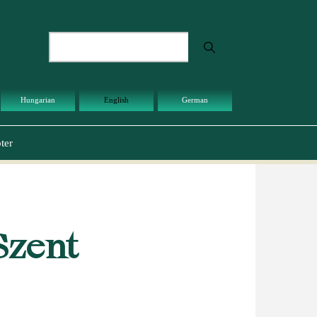
Search
Hungarian
English
German
ter
Szent