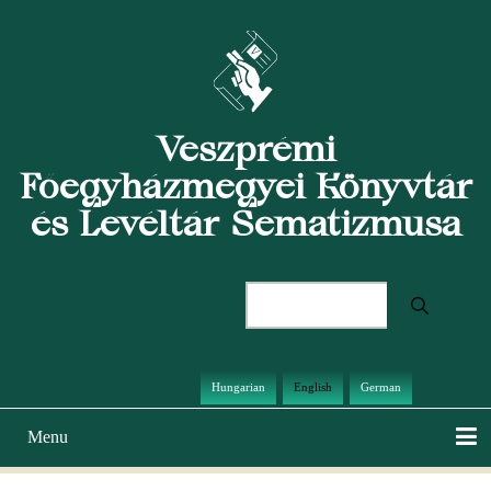
Skip
to
main
content
Veszprémi
Főegyházmegyei Könyvtár
és Levéltár Sematizmusa
Search
Hungarian
English
German
Menu
Main
navigation