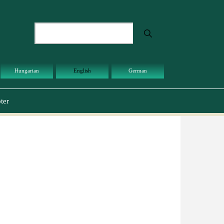
Search
Hungarian
English
German
ter