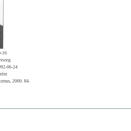
0-16
erszeg
992-06-24
prém
zmus, 2000. 84.