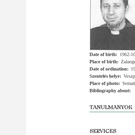
Date of birth
1962-1
Place of birth
Zalaeg
Date of ordination
1
Szentelés helye
Vesz
Place of photo
Semati
Bibliography about
TANULMÁNYOK
SERVICES