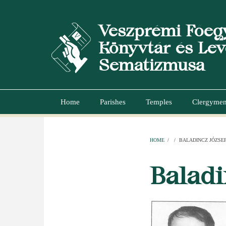
Skip
to
Veszprémi Főeg
main
content
Könyvtár és Lev
Sematizmusa
Home
Parishes
Temples
Clergyme
Main
navigation
HOME
/
/
BALADINCZ JÓZSE
BREADCR
Baladi