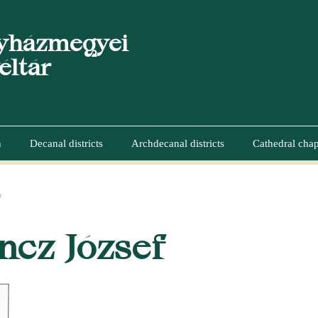
yházmegyei
éltár
n
Decanal districts
Archdecanal districts
Cathedral chap
F
UMB
ncz József