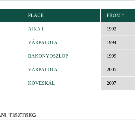
PLACE
FROM
SORT
DESC
AJKA I.
1992
VÁRPALOTA
1994
BAKONYOSZLOP
1999
VÁRPALOTA
2005
KÖVESKÁL
2007
NI TISZTSÉG