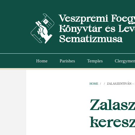
Skip
to
Veszprémi Főeg
main
content
Könyvtár és Lev
Sematizmusa
Home
Parishes
Temples
Clergyme
Main
navigation
HOME
/
/
ZALASZENTIVÁN – 
BREADCR
Zalasz
keresz