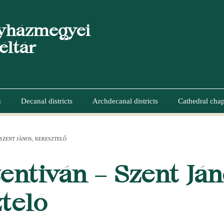
yházmegyei
éltár
n
Decanal districts
Archdecanal districts
Cathedral chap
SZENT JÁNOS, KERESZTELŐ
UMB
entiván – Szent Ján
telő