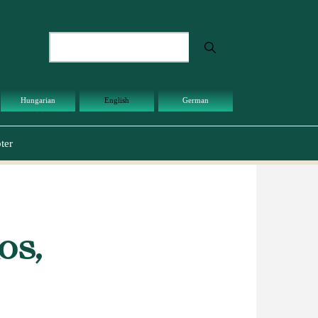
Search
Hungarian
English
German
ter
os,