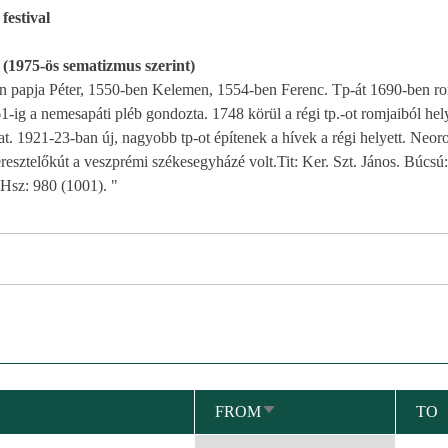
festival
 (1975-ös sematizmus szerint)
n papja Péter, 1550-ben Kelemen, 1554-ben Ferenc. Tp-át 1690-ben 
-ig a nemesapáti pléb gondozta. 1748 körül a régi tp.-ot romjaiból hely
ázat. 1921-23-ban új, nagyobb tp-ot építenek a hívek a régi helyett. Ne
resztelőkút a veszprémi székesegyházé volt.Tit: Ker. Szt. János. Búcsú: 
 Hsz: 980 (1001). "
FROM
TO
SORT
ASCENDING