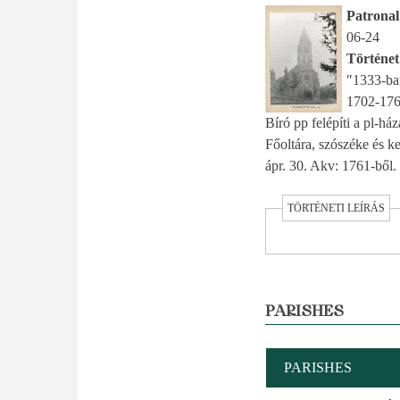
Patronal 
06-24
Történet
"1333-ba
1702-1761
Bíró pp felépíti a pl-h
Főoltára, szószéke és ke
ápr. 30. Akv: 1761-ből.
TÖRTÉNETI LEÍRÁS
PARISHES
PARISHES