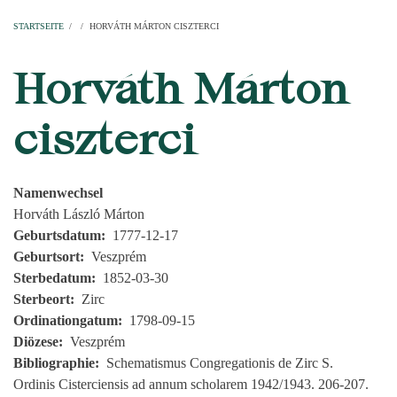
Startseite
Pfarren
Kirchen
Personen
Dekanate
Erzdekanate
Domkapitel
STARTSEITE
/
/
HORVÁTH MÁRTON CISZTERCI
PFADNAVIGATION
Horváth Márton
ciszterci
Namenwechsel
Horváth László Márton
Geburtsdatum
1777-12-17
Geburtsort
Veszprém
Sterbedatum
1852-03-30
Sterbeort
Zirc
Ordinationgatum
1798-09-15
Diözese
Veszprém
Bibliographie
Schematismus Congregationis de Zirc S.
Ordinis Cisterciensis ad annum scholarem 1942/1943. 206-207.