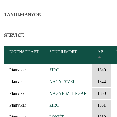
TANULMÁNYOK
SERVICE
EIGENSCHAFT
STUDIUMORT
AB
ABSTEIG
SORTIER
Pfarrvikar
ZIRC
1840
Pfarrvikar
NAGYTEVEL
1844
Pfarrvikar
NAGYESZTERGÁR
1850
Pfarrvikar
ZIRC
1851
Pfarrvikar
LÓKÚT
1860