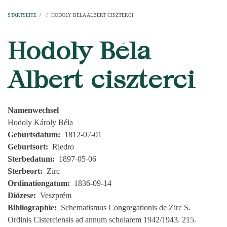
Startseite
Pfarren
Kirchen
Personen
Dekanate
Erzdekanate
Domkapitel
STARTSEITE
/
/
HODOLY BÉLA ALBERT CISZTERCI
PFADNAVIGATION
Hodoly Béla
Albert ciszterci
Namenwechsel
Hodoly Károly Béla
Geburtsdatum
1812-07-01
Geburtsort
Riedro
Sterbedatum
1897-05-06
Sterbeort
Zirc
Ordinationgatum
1836-09-14
Diözese
Veszprém
Bibliographie
Schematismus Congregationis de Zirc S.
Ordinis Cisterciensis ad annum scholarem 1942/1943. 215.