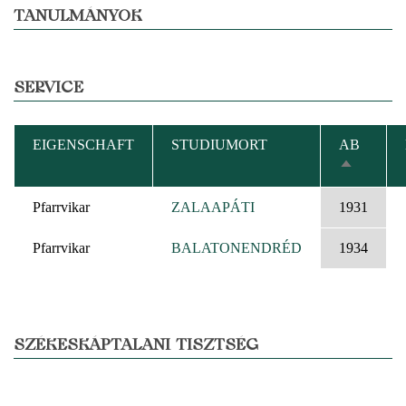
TANULMÁNYOK
SERVICE
EIGENSCHAFT
STUDIUMORT
AB
ABSTEIG
SORTIER
Pfarrvikar
ZALAAPÁTI
1931
Pfarrvikar
BALATONENDRÉD
1934
SZÉKESKÁPTALANI TISZTSÉG