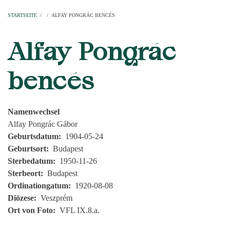
Startseite
Pfarren
Kirchen
Personen
Dekanate
Erzdekanate
Domkapitel
STARTSEITE
/
/
ALFAY PONGRÁC BENCÉS
PFADNAVIGATION
Alfay Pongrác
bencés
Namenwechsel
Alfay Pongrác Gábor
Geburtsdatum
1904-05-24
Geburtsort
Budapest
Sterbedatum
1950-11-26
Sterbeort
Budapest
Ordinationgatum
1920-08-08
Diözese
Veszprém
Ort von Foto
VFL IX.8.a.