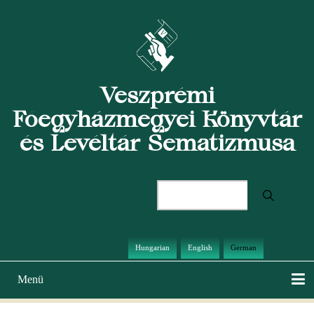
Direkt
zum
Inhalt
Veszprémi
Főegyházmegyei Könyvtár
és Levéltár Sematizmusa
Suche
Hungarian
English
German
Menü
Hauptnavigation