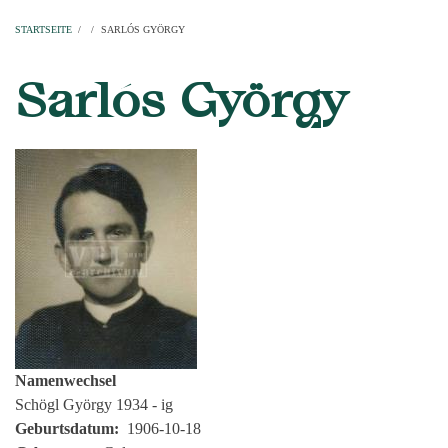
Startseite
Pfarren
Kirchen
Personen
Dekanate
Erzdekanate
Domkapitel
STARTSEITE
/
/
SARLÓS GYÖRGY
PFADNAVIGATION
Sarlós György
Namenwechsel
Schögl György 1934 - ig
Geburtsdatum
1906-10-18