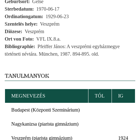
Geburtsort
Gelse
Sterbedatum
1970-06-17
Ordinationgatum
1929-06-23
Szentelés helye
Veszprém
Diözese
Veszprém
Ort von Foto
VFL IX.8.a.
Bibliographie
Pfeiffer János: A veszprémi egyházmegye
történeti névtára. München, 1987. 894-895. old.
TANULMÁNYOK
MEGNEVEZÉS
TÓL
IG
Budapest (Központi Szeminárium)
Nagykanizsa (piarista gimnázium)
Veszprém (piarista gimnázium)
1924