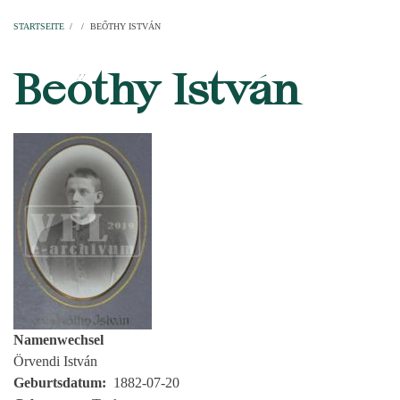
Startseite
Pfarren
Kirchen
Personen
Dekanate
Erzdekanate
Domkapitel
STARTSEITE
/
/
BEŐTHY ISTVÁN
PFADNAVIGATION
Beőthy István
Namenwechsel
Örvendi István
Geburtsdatum
1882-07-20