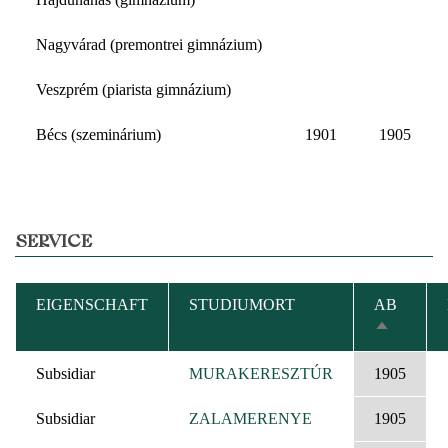
Nagyvárad (premontrei gimnázium)
Veszprém (piarista gimnázium)
Bécs (szeminárium)
1901
1905
SERVICE
EIGENSCHAFT
STUDIUMORT
AB
ABSTEIG
SORTIER
Subsidiar
MURAKERESZTÚR
1905
Subsidiar
ZALAMERENYE
1905