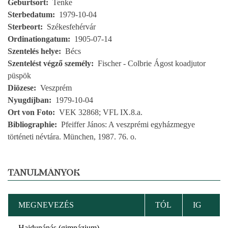
Geburtsort
Tenke
Sterbedatum
1979-10-04
Sterbeort
Székesfehérvár
Ordinationgatum
1905-07-14
Szentelés helye
Bécs
Szentelést végző személy
Fischer - Colbrie Ágost koadjutor
püspök
Diözese
Veszprém
Nyugdíjban
1979-10-04
Ort von Foto
VEK 32868; VFL IX.8.a.
Bibliographie
Pfeiffer János: A veszprémi egyházmegye
történeti névtára. München, 1987. 76. o.
TANULMÁNYOK
MEGNEVEZÉS
TÓL
IG
Hajdunánás (gimnázium)