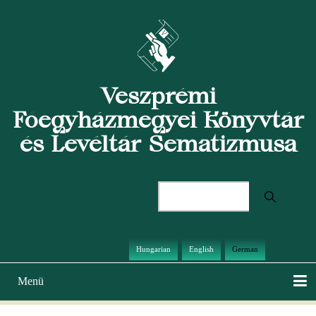
Direkt
zum
Inhalt
Veszprémi
Főegyházmegyei Könyvtár
és Levéltár Sematizmusa
Suche
Hungarian
English
German
Menü
Hauptnavigation