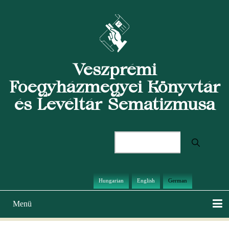
Direkt
zum
Inhalt
Veszprémi
Főegyházmegyei Könyvtár
és Levéltár Sematizmusa
Suche
Hungarian
English
German
Menü
Hauptnavigation