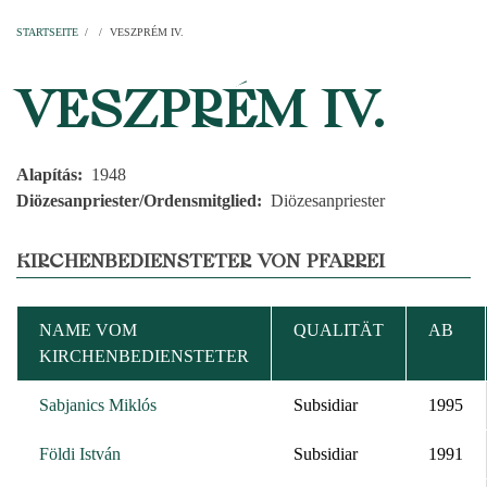
Startseite
Pfarren
Kirchen
Personen
Dekanate
Erzdekanate
Domkapitel
STARTSEITE
/
/
VESZPRÉM IV.
PFADNAVIGATION
VESZPRÉM IV.
Alapítás
1948
Diözesanpriester/Ordensmitglied
Diözesanpriester
KIRCHENBEDIENSTETER VON PFARREI
NAME VOM
QUALITÄT
AB
KIRCHENBEDIENSTETER
Sabjanics Miklós
Subsidiar
1995
Földi István
Subsidiar
1991