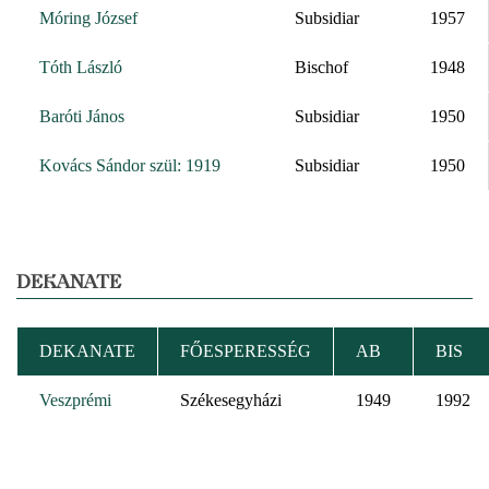
Móring József
Subsidiar
1957
Tóth László
Bischof
1948
Baróti János
Subsidiar
1950
Kovács Sándor szül: 1919
Subsidiar
1950
DEKANATE
DEKANATE
FŐESPERESSÉG
AB
BIS
Veszprémi
Székesegyházi
1949
1992