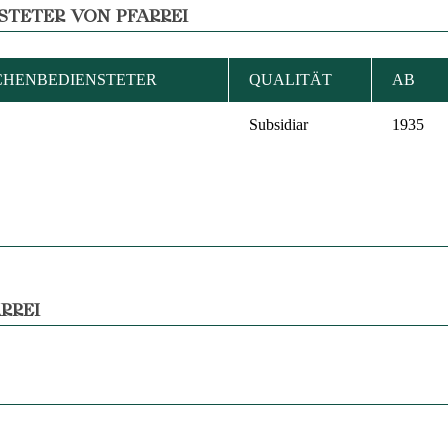
STETER VON PFARREI
CHENBEDIENSTETER
QUALITÄT
AB
Subsidiar
1935
RREI