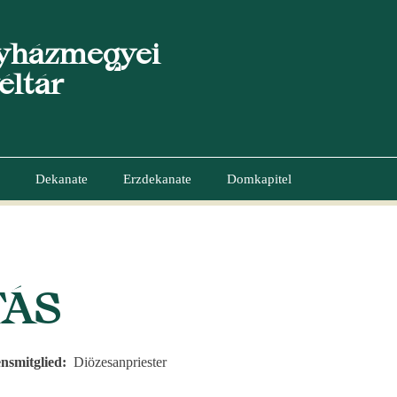
yházmegyei
éltár
Dekanate
Erzdekanate
Domkapitel
GATION
TÁS
nsmitglied
Diözesanpriester