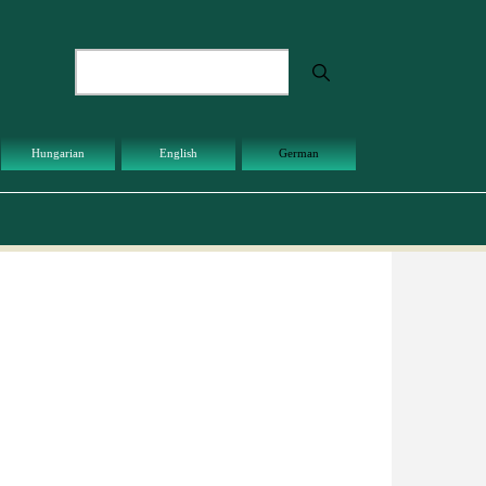
Suche
Hungarian
English
German