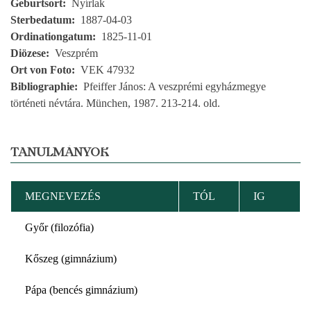
Geburtsort
Nyírlak
Sterbedatum
1887-04-03
Ordinationgatum
1825-11-01
Diözese
Veszprém
Ort von Foto
VEK 47932
Bibliographie
Pfeiffer János: A veszprémi egyházmegye
történeti névtára. München, 1987. 213-214. old.
TANULMÁNYOK
MEGNEVEZÉS
TÓL
IG
Győr (filozófia)
Kőszeg (gimnázium)
Pápa (bencés gimnázium)