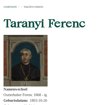
Startseite
Pfarren
Kirchen
Personen
Dekanate
Erzdekanate
Domkapitel
STARTSEITE
/
/
TARÁNYI FERENC
PFADNAVIGATION
Tarányi Ferenc
Namenwechsel
Oszterhuber Ferenc 1868 - ig
Geburtsdatum
1803-10-26