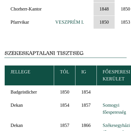
Chorherr-Kantor
1848
1850
Pfarrvikar
VESZPRÉM I.
1850
1853
SZÉKESKÁPTALANI TISZTSÉG
JELLEGE
TÓL
IG
FŐESPERESI
KERÜLET
Badgeistlicher
1850
1854
Dekan
1854
1857
Somogyi
főesperesség
Dekan
1857
1866
Székesegyházi