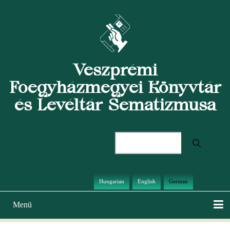
Direkt
zum
Inhalt
Veszprémi
Főegyházmegyei Könyvtár
és Levéltár Sematizmusa
Suche
Hungarian
English
German
Menü
Hauptnavigation