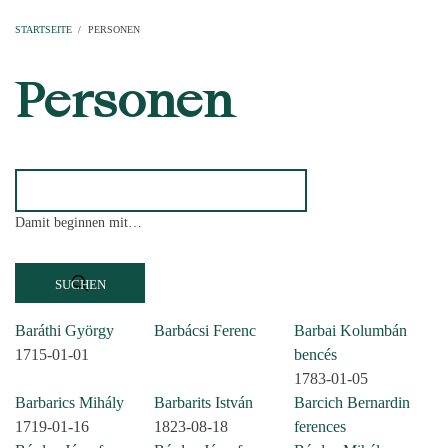
Startseite
Pfarren
Kirchen
Personen
Dekanate
Erzdekanate
Domkapitel
STARTSEITE
/
PERSONEN
PFADNAVIGATION
Personen
Damit beginnen mit…
Baráthi György
Barbácsi Ferenc
Barbai Kolumbán
1715-01-01
bencés
1783-01-05
Barbarics Mihály
Barbarits István
Barcich Bernardin
1719-01-16
1823-08-18
ferences