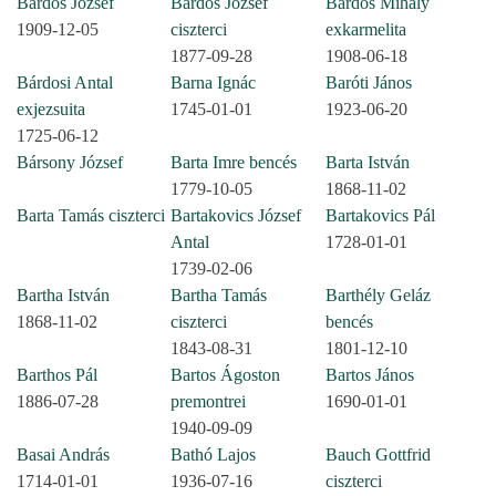
Bárdos József
Bárdos József
Bárdos Mihály
1909-12-05
ciszterci
exkarmelita
1877-09-28
1908-06-18
Bárdosi Antal
Barna Ignác
Baróti János
exjezsuita
1745-01-01
1923-06-20
1725-06-12
Bársony József
Barta Imre bencés
Barta István
1779-10-05
1868-11-02
Barta Tamás ciszterci
Bartakovics József
Bartakovics Pál
Antal
1728-01-01
1739-02-06
Bartha István
Bartha Tamás
Barthély Geláz
1868-11-02
ciszterci
bencés
1843-08-31
1801-12-10
Barthos Pál
Bartos Ágoston
Bartos János
1886-07-28
premontrei
1690-01-01
1940-09-09
Basai András
Bathó Lajos
Bauch Gottfrid
1714-01-01
1936-07-16
ciszterci