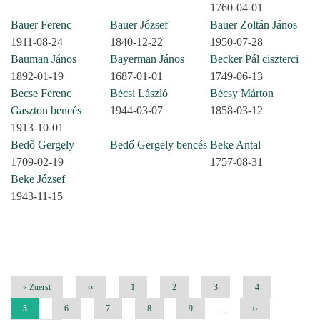
1760-04-01
Bauer Ferenc
Bauer József
Bauer Zoltán János
1911-08-24
1840-12-22
1950-07-28
Bauman János
Bayerman János
Becker Pál ciszterci
1892-01-19
1687-01-01
1749-06-13
Becse Ferenc
Bécsi László
Bécsy Márton
Gaszton bencés
1944-03-07
1858-03-12
1913-10-01
Bedő Gergely
Bedő Gergely bencés
Beke Antal
1709-02-19
1757-08-31
Beke József
1943-11-15
Seitennummerierung
Erste
« Zuerst
Vorherige
‹‹
Seite
1
Seite
2
Seite
3
Seite
4
Seite
Seite
Aktuelle
5
Seite
6
Seite
7
Seite
8
Seite
9
…
Nächste
››
Seite
Seite