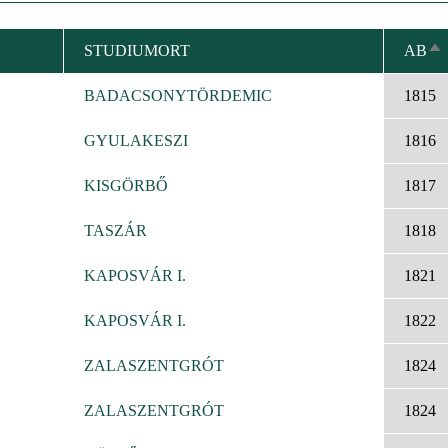
STUDIUMORT
AB
AB
SO
BADACSONYTÖRDEMIC
1815
GYULAKESZI
1816
KISGÖRBŐ
1817
TASZÁR
1818
KAPOSVÁR I.
1821
KAPOSVÁR I.
1822
ZALASZENTGRÓT
1824
ZALASZENTGRÓT
1824