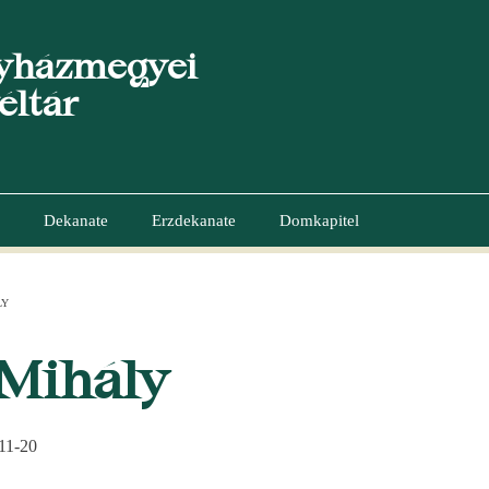
yházmegyei
éltár
Dekanate
Erzdekanate
Domkapitel
LY
GATION
 Mihály
11-20