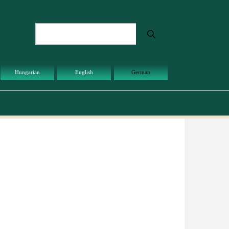
Suche
Hungarian
English
German