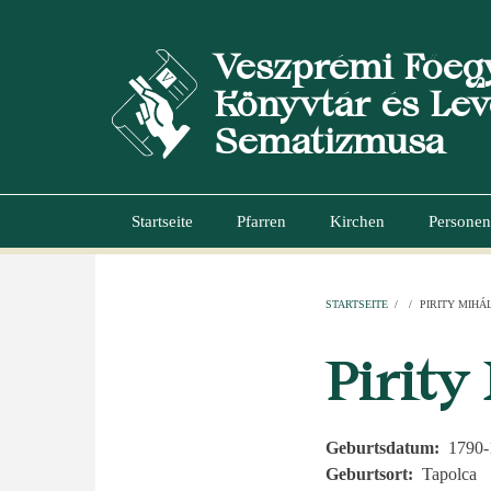
Direkt
zum
Veszprémi Főeg
Inhalt
Könyvtár és Lev
Sematizmusa
Startseite
Pfarren
Kirchen
Personen
Hauptnavigation
STARTSEITE
/
/
PIRITY MIHÁ
PFADNAVI
Pirity
Geburtsdatum
1790-
Geburtsort
Tapolca