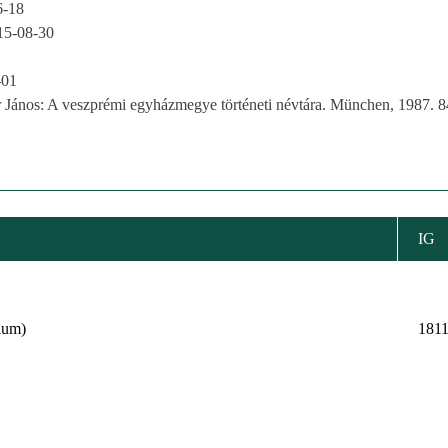
6-18
15-08-30
-01
r János: A veszprémi egyházmegye történeti névtára. München, 1987. 8
IG
ium)
181