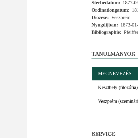
Sterbedatum
1877-0
Ordinationgatum
18
Diözese
Veszprém
Nyugdíjban
1873-01
Bibliographie
Pfeiffe
TANULMÁNYOK
MEGNEVEZÉS
Keszthely (filozófia)
Veszprém (szeminár
SERVICE