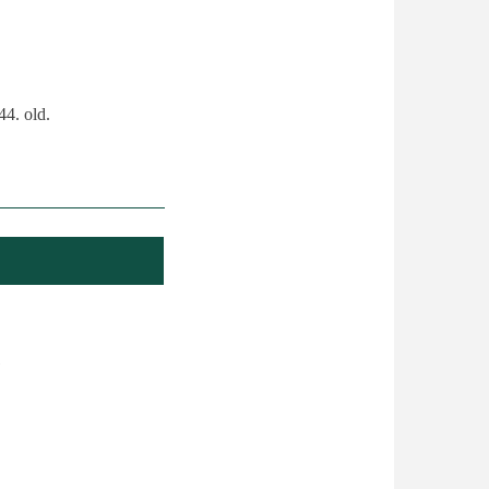
44. old.
1