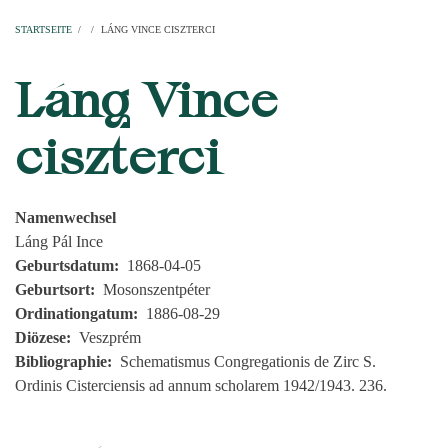
Startseite
Pfarren
Kirchen
Personen
Dekanate
Erzdekanate
Domkapitel
STARTSEITE
/
/
LÁNG VINCE CISZTERCI
PFADNAVIGATION
Láng Vince
ciszterci
Namenwechsel
Láng Pál Ince
Geburtsdatum
1868-04-05
Geburtsort
Mosonszentpéter
Ordinationgatum
1886-08-29
Diözese
Veszprém
Bibliographie
Schematismus Congregationis de Zirc S.
Ordinis Cisterciensis ad annum scholarem 1942/1943. 236.