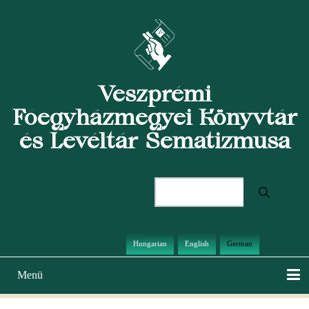
Direkt
zum
Inhalt
Veszprémi
Főegyházmegyei Könyvtár
és Levéltár Sematizmusa
Suche
Hungarian
English
German
Menü
Hauptnavigation