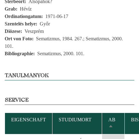
Sterbeort
Alsópáhok?
Grab
Hévíz
Ordinationgatum
1971-06-17
Szentelés helye
Győr
Diözese
Veszprém
Ort von Foto
Sematizmus, 1984. 267.; Sematizmus, 2000.
101.
Bibliographie
Sematizmus, 2000. 101.
TANULMÁNYOK
SERVICE
EIGENSCHAFT
STUDIUMORT
AB
BIS
ABSTEIGEN
SORTIEREN