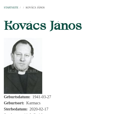
Startseite
Pfarren
Kirchen
Personen
Dekanate
Erzdekanate
Domkapitel
STARTSEITE
/
/
KOVÁCS JÁNOS
PFADNAVIGATION
Kovács János
Geburtsdatum
1941-03-27
Geburtsort
Karmacs
Sterbedatum
2020-02-17