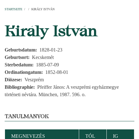
Startseite
Pfarren
Kirchen
Personen
Dekanate
Erzdekanate
Domkapitel
STARTSEITE
/
/
KIRÁLY ISTVÁN
PFADNAVIGATION
Király István
Geburtsdatum
1828-01-23
Geburtsort
Kecskemét
Sterbedatum
1885-07-09
Ordinationgatum
1852-08-01
Diözese
Veszprém
Bibliographie
Pfeiffer János: A veszprémi egyházmegye
történeti névtára. München, 1987. 596. o.
TANULMÁNYOK
MEGNEVEZÉS
TÓL
IG