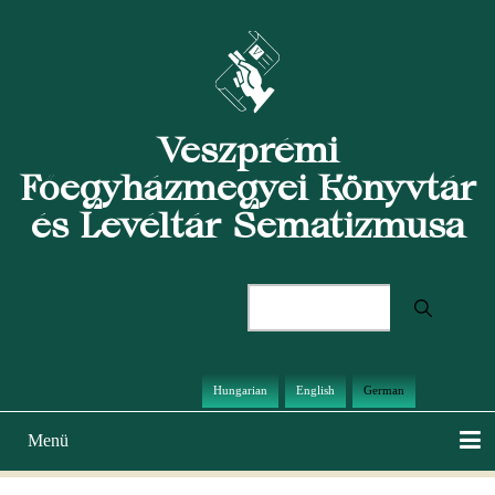
Direkt
zum
Inhalt
Veszprémi
Főegyházmegyei Könyvtár
és Levéltár Sematizmusa
Suche
Hungarian
English
German
Menü
Hauptnavigation