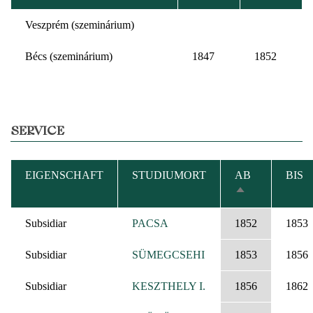
Veszprém (szeminárium)
Bécs (szeminárium)
1847
1852
SERVICE
EIGENSCHAFT
STUDIUMORT
AB
BIS
ABSTEIGEND
SORTIEREN
Subsidiar
PACSA
1852
1853
Subsidiar
SÜMEGCSEHI
1853
1856
Subsidiar
KESZTHELY I.
1856
1862