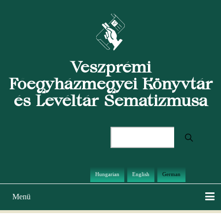
Direkt
zum
Inhalt
Veszprémi
Főegyházmegyei Könyvtár
és Levéltár Sematizmusa
Suche
Hungarian
English
German
Menü
Hauptnavigation