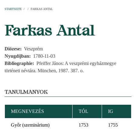
Startseite
Pfarren
Kirchen
Personen
Dekanate
Erzdekanate
Domkapitel
STARTSEITE
/
/
FARKAS ANTAL
PFADNAVIGATION
Farkas Antal
Diözese
Veszprém
Nyugdíjban
1780-11-03
Bibliographie
Pfeiffer János: A veszprémi egyházmegye
történeti névtára. München, 1987. 387. o.
TANULMÁNYOK
MEGNEVEZÉS
TÓL
IG
Győr (szeminárium)
1753
1755