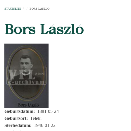
Startseite
Pfarren
Kirchen
Personen
Dekanate
Erzdekanate
Domkapitel
STARTSEITE
/
/
BORS LÁSZLÓ
PFADNAVIGATION
Bors László
Geburtsdatum
1881-05-24
Geburtsort
Teleki
Sterbedatum
1946-01-22