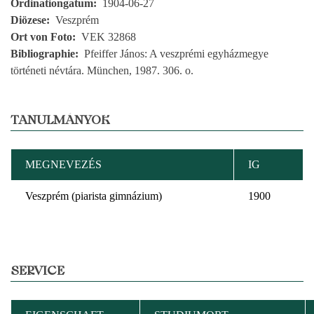
Ordinationgatum
1904-06-27
Diözese
Veszprém
Ort von Foto
VEK 32868
Bibliographie
Pfeiffer János: A veszprémi egyházmegye
történeti névtára. München, 1987. 306. o.
TANULMÁNYOK
MEGNEVEZÉS
IG
Veszprém (piarista gimnázium)
1900
SERVICE