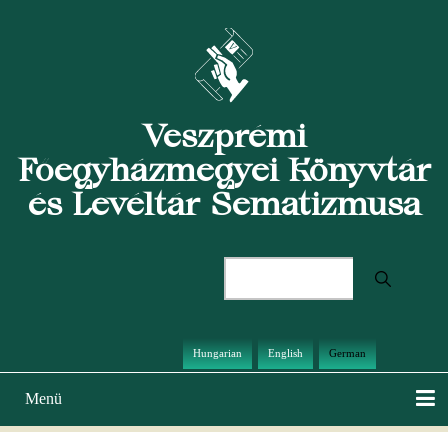
Direkt
zum
Inhalt
Veszprémi
Főegyházmegyei Könyvtár
és Levéltár Sematizmusa
Suche
Hungarian
English
German
Menü
Hauptnavigation