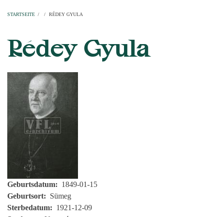
Startseite
Pfarren
Kirchen
Personen
Dekanate
Erzdekanate
Domkapitel
STARTSEITE
/
/
RÉDEY GYULA
PFADNAVIGATION
Rédey Gyula
Geburtsdatum
1849-01-15
Geburtsort
Sümeg
Sterbedatum
1921-12-09