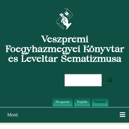
Direkt
zum
Inhalt
Veszprémi
Főegyházmegyei Könyvtár
és Levéltár Sematizmusa
Suche
Hungarian
English
German
Menü
Hauptnavigation