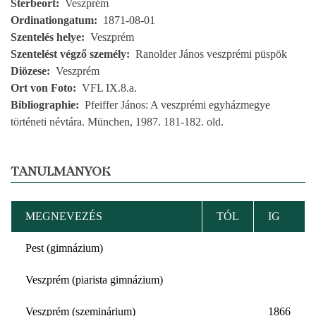
Sterbeort
Veszprém
Ordinationgatum
1871-08-01
Szentelés helye
Veszprém
Szentelést végző személy
Ranolder János veszprémi püspök
Diözese
Veszprém
Ort von Foto
VFL IX.8.a.
Bibliographie
Pfeiffer János: A veszprémi egyházmegye
történeti névtára. München, 1987. 181-182. old.
TANULMÁNYOK
MEGNEVEZÉS
TÓL
IG
Pest (gimnázium)
Veszprém (piarista gimnázium)
Veszprém (szeminárium)
1866