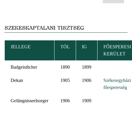
SZÉKESKÁPTALANI TISZTSÉG
JELLEGE
TÓL
IG
FŐESPERESI
KERÜLET
Badgeistlicher
1890
1899
Dekan
1905
1906
Székesegyházi
főesperesség
Gefängnisseelsorger
1906
1909