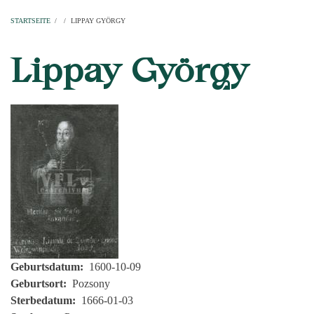
Startseite
Pfarren
Kirchen
Personen
Dekanate
Erzdekanate
Domkapitel
STARTSEITE
/
/
LIPPAY GYÖRGY
PFADNAVIGATION
Lippay György
Geburtsdatum
1600-10-09
Geburtsort
Pozsony
Sterbedatum
1666-01-03