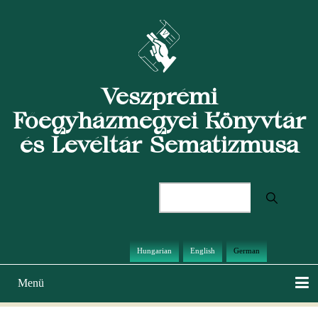
Direkt
zum
Inhalt
Veszprémi
Főegyházmegyei Könyvtár
és Levéltár Sematizmusa
Suche
Hungarian
English
German
Menü
Hauptnavigation