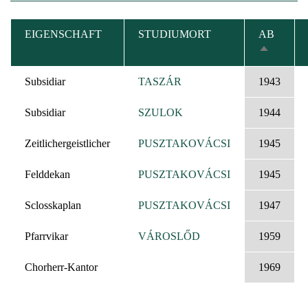
EIGENSCHAFT
STUDIUMORT
AB
ABSTEI
SORTIER
Subsidiar
TASZÁR
1943
Subsidiar
SZULOK
1944
Zeitlichergeistlicher
PUSZTAKOVÁCSI
1945
Felddekan
PUSZTAKOVÁCSI
1945
Sclosskaplan
PUSZTAKOVÁCSI
1947
Pfarrvikar
VÁROSLŐD
1959
Chorherr-Kantor
1969