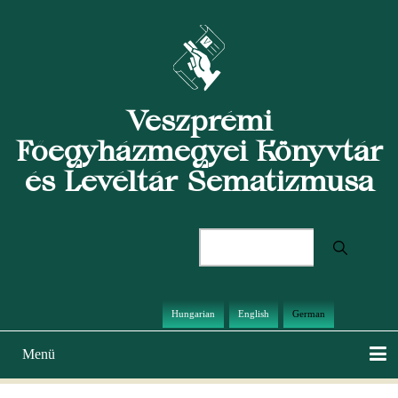
Direkt
zum
Inhalt
Veszprémi
Főegyházmegyei Könyvtár
és Levéltár Sematizmusa
Suche
Hungarian
English
German
Menü
Hauptnavigation