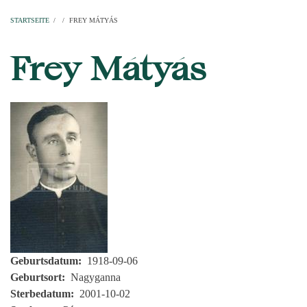
Startseite
Pfarren
Kirchen
Personen
Dekanate
Erzdekanate
Domkapitel
STARTSEITE
/
/
FREY MÁTYÁS
PFADNAVIGATION
Frey Mátyás
Geburtsdatum
1918-09-06
Geburtsort
Nagyganna
Sterbedatum
2001-10-02