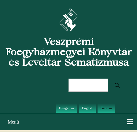
Direkt
zum
Inhalt
Veszprémi
Főegyházmegyei Könyvtár
és Levéltár Sematizmusa
Suche
Hungarian
English
German
Menü
Hauptnavigation