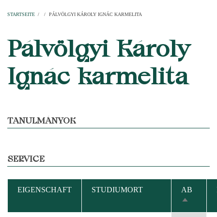
Startseite
Pfarren
Kirchen
Personen
Dekanate
Erzdekanate
Domkapitel
STARTSEITE
/
/
PÁLVÖLGYI KÁROLY IGNÁC KARMELITA
PFADNAVIGATION
Pálvölgyi Károly
Ignác karmelita
TANULMÁNYOK
SERVICE
EIGENSCHAFT
STUDIUMORT
AB
ABSTEIG
SORTIER