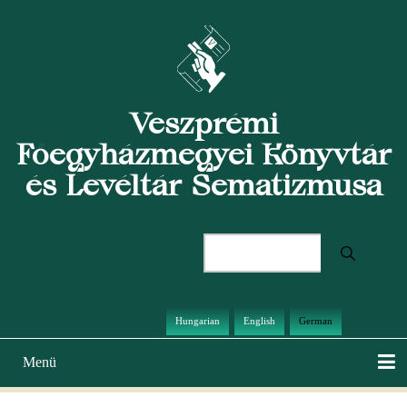
Direkt
zum
Inhalt
Veszprémi
Főegyházmegyei Könyvtár
és Levéltár Sematizmusa
Suche
Hungarian
English
German
Menü
Hauptnavigation