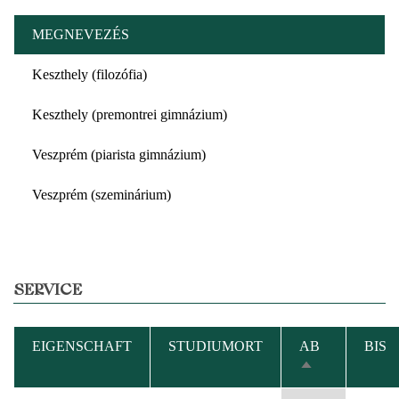
MEGNEVEZÉS
Keszthely (filozófia)
Keszthely (premontrei gimnázium)
Veszprém (piarista gimnázium)
Veszprém (szeminárium)
SERVICE
EIGENSCHAFT
STUDIUMORT
AB
BIS
ABSTEIGEND
SORTIEREN