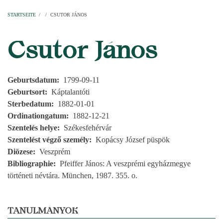
Startseite
Pfarren
Kirchen
Personen
Dekanate
Erzdekanate
Domkapitel
STARTSEITE
/
/
CSUTOR JÁNOS
PFADNAVIGATION
Csutor János
Geburtsdatum
1799-09-11
Geburtsort
Káptalantóti
Sterbedatum
1882-01-01
Ordinationgatum
1882-12-21
Szentelés helye
Székesfehérvár
Szentelést végző személy
Kopácsy József püspök
Diözese
Veszprém
Bibliographie
Pfeiffer János: A veszprémi egyházmegye
történeti névtára. München, 1987. 355. o.
TANULMÁNYOK