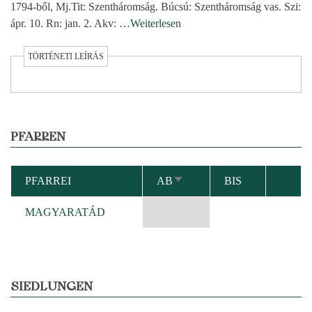
1794-ből, Mj.Tit: Szentháromság. Búcsú: Szentháromság vas. Szi:
ápr. 10. Rn: jan. 2. Akv:
…
Weiterlesen
TÖRTÉNETI LEÍRÁS
PFARREN
PFARREI
AB
BIS
AUFSTEIGEND
SORTIEREN
MAGYARATÁD
SIEDLUNGEN