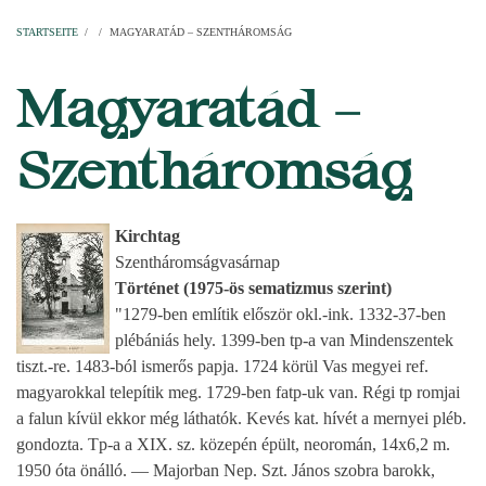
Startseite
Pfarren
Kirchen
Personen
Dekanate
Erzdekanate
Domkapitel
STARTSEITE
/
/
MAGYARATÁD – SZENTHÁROMSÁG
PFADNAVIGATION
Magyaratád –
Szentháromság
Kirchtag
Szentháromságvasárnap
Történet (1975-ös sematizmus szerint)
"1279-ben említik először okl.-ink. 1332-37-ben
plébániás hely. 1399-ben tp-a van Mindenszentek
tiszt.-re. 1483-ból ismerős papja. 1724 körül Vas megyei ref.
magyarokkal telepítik meg. 1729-ben fatp-uk van. Régi tp romjai
a falun kívül ekkor még láthatók. Kevés kat. hívét a mernyei pléb.
gondozta. Tp-a a XIX. sz. közepén épült, neoromán, 14x6,2 m.
1950 óta önálló. — Majorban Nep. Szt. János szobra barokk,