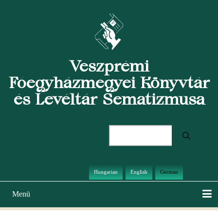
Direkt
zum
Inhalt
Veszprémi
Főegyházmegyei Könyvtár
és Levéltár Sematizmusa
Suche
Hungarian
English
German
Menü
Hauptnavigation