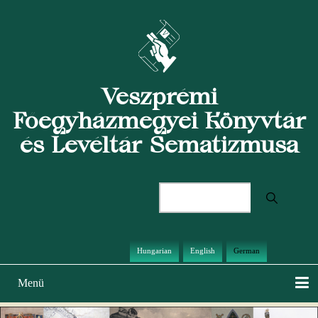
Direkt
zum
Inhalt
Veszprémi
Főegyházmegyei Könyvtár
és Levéltár Sematizmusa
Suche
Hungarian
English
German
Menü
Hauptnavigation