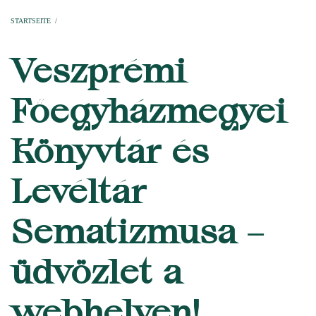
Startseite
Pfarren
Kirchen
Personen
Dekanate
Erzdekanate
Domkapitel
STARTSEITE
/
PFADNAVIGATION
Veszprémi
Főegyházmegyei
Könyvtár és
Levéltár
Sematizmusa –
üdvözlet a
webhelyen!