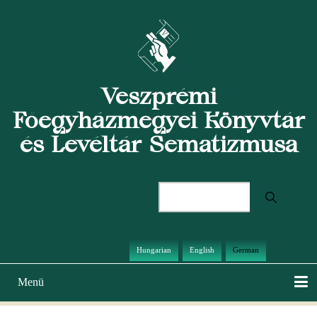
Direkt
zum
Inhalt
Veszprémi
Főegyházmegyei Könyvtár
és Levéltár Sematizmusa
Suche
Hungarian
English
German
Menü
Hauptnavigation