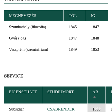
MEGNEVEZÉS
TÓL
IG
Szombathely (filozófia)
1845
1847
Győr (jog)
1847
1848
Veszprém (szeminárium)
1849
1853
SERVICE
EIGENSCHAFT
STUDIUMORT
AB
ABSTEIG
SORTIER
Subsidiar
CSABRENDEK
1853