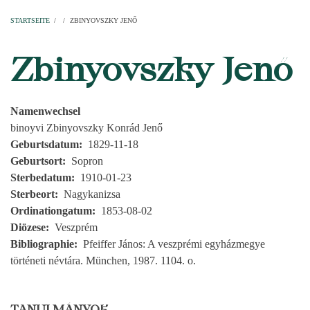
Startseite
Pfarren
Kirchen
Personen
Dekanate
Erzdekanate
Domkapitel
STARTSEITE
/
/
ZBINYOVSZKY JENŐ
PFADNAVIGATION
Zbinyovszky Jenő
Namenwechsel
binoyvi Zbinyovszky Konrád Jenő
Geburtsdatum
1829-11-18
Geburtsort
Sopron
Sterbedatum
1910-01-23
Sterbeort
Nagykanizsa
Ordinationgatum
1853-08-02
Diözese
Veszprém
Bibliographie
Pfeiffer János: A veszprémi egyházmegye
történeti névtára. München, 1987. 1104. o.
TANULMÁNYOK