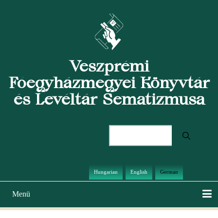
Direkt
zum
Inhalt
Veszprémi
Főegyházmegyei Könyvtár
és Levéltár Sematizmusa
Suche
Hungarian
English
German
Menü
Hauptnavigation