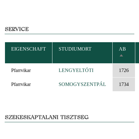
SERVICE
EIGENSCHAFT
STUDIUMORT
AB
ABSTEI
SORTIE
Pfarrvikar
LENGYELTÓTI
1726
Pfarrvikar
SOMOGYSZENTPÁL
1734
SZÉKESKÁPTALANI TISZTSÉG