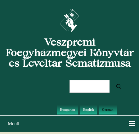
Direkt
zum
Inhalt
Veszprémi
Főegyházmegyei Könyvtár
és Levéltár Sematizmusa
Suche
Hungarian
English
German
Menü
Hauptnavigation