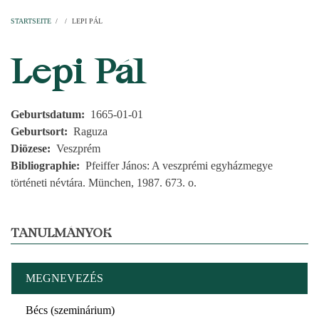
Startseite
Pfarren
Kirchen
Personen
Dekanate
Erzdekanate
Domkapitel
STARTSEITE
/
/
LEPI PÁL
PFADNAVIGATION
Lepi Pál
Geburtsdatum
1665-01-01
Geburtsort
Raguza
Diözese
Veszprém
Bibliographie
Pfeiffer János: A veszprémi egyházmegye
történeti névtára. München, 1987. 673. o.
TANULMÁNYOK
MEGNEVEZÉS
Bécs (szeminárium)