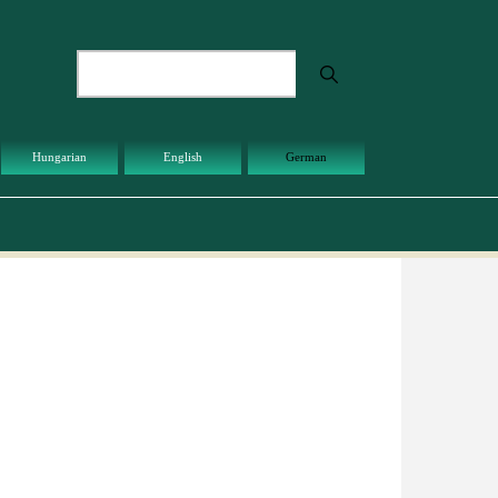
Suche
Hungarian
English
German