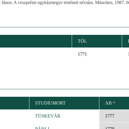
r János: A veszprémi egyházmegye történeti névtára. München, 1987. 6
TÓL
1771
STUDIUMORT
AB
ABSTE
SORTIE
TÜSKEVÁR
1777
PÁPA I.
1779