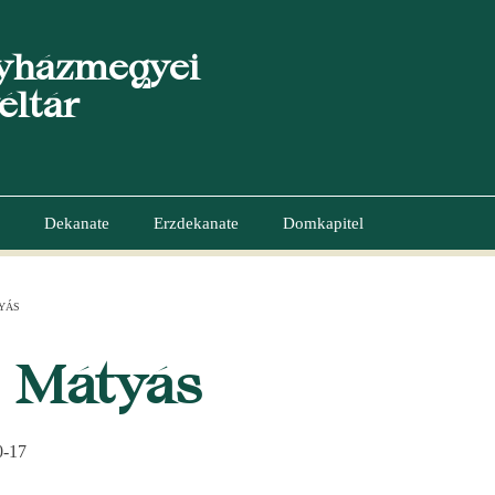
yházmegyei
éltár
Dekanate
Erzdekanate
Domkapitel
YÁS
GATION
ó Mátyás
0-17