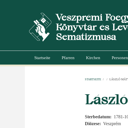
Direkt
zum
Veszprémi Főeg
Inhalt
Könyvtár és Lev
Sematizmusa
Startseite
Pfarren
Kirchen
Personen
Hauptnavigation
STARTSEITE
/
/
LÁSZLÓ MÁT
PFADNAVI
Lászl
Sterbedatum
1781-1
Diözese
Veszprém