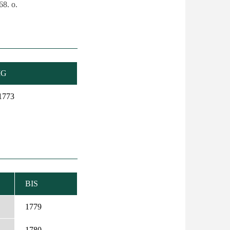
68. o.
IG
1773
BIS
IGEND
REN
1779
1780