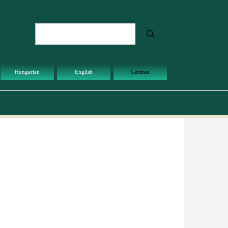
Suche
Hungarian
English
German