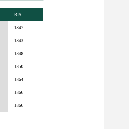
BIS
IGEND
REN
1847
1843
1848
1850
1864
1866
1866