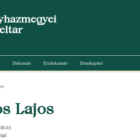
yházmegyei
éltár
Dekanate
Erzdekanate
Domkapitel
JOS
GATION
s Lajos
08-03
ögd