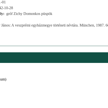
1-01
42-10-28
ly
gróf Zichy Domonkos püspök
r János: A veszprémi egyházmegye történeti névtára. München, 1987. 6
ium)