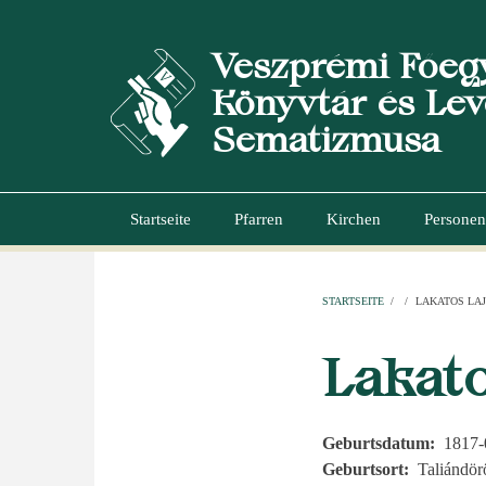
Direkt
zum
Veszprémi Főeg
Inhalt
Könyvtár és Lev
Sematizmusa
Startseite
Pfarren
Kirchen
Personen
Hauptnavigation
STARTSEITE
/
/
LAKATOS LA
PFADNAVI
Lakato
Geburtsdatum
1817-
Geburtsort
Taliándör