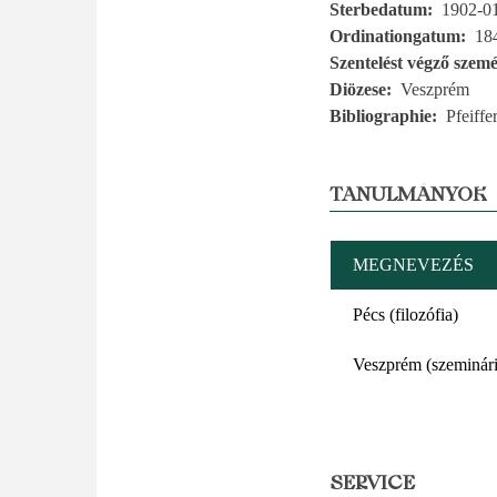
Sterbedatum
1902-0
Ordinationgatum
18
Szentelést végző szemé
Diözese
Veszprém
Bibliographie
Pfeiffe
TANULMÁNYOK
MEGNEVEZÉS
Pécs (filozófia)
Veszprém (szeminár
SERVICE