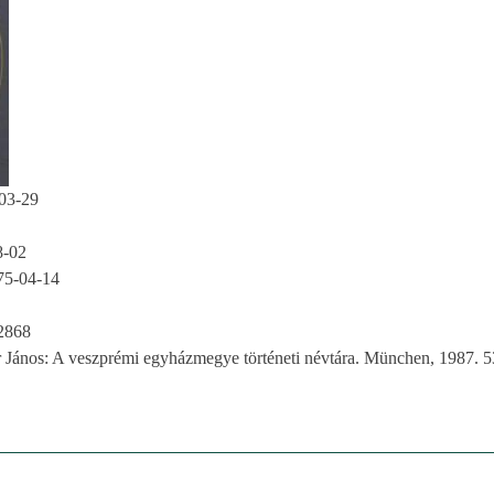
03-29
8-02
75-04-14
2868
r János: A veszprémi egyházmegye történeti névtára. München, 1987. 5