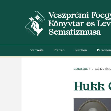
Direkt
zum
Veszprémi Főeg
Inhalt
Könyvtár és Lev
Sematizmusa
Startseite
Pfarren
Kirchen
Personen
Hauptnavigation
STARTSEITE
/
/
HUKK GYÖR
PFADNAVI
Hukk 