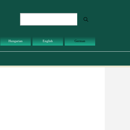
Suche
Hungarian
English
German