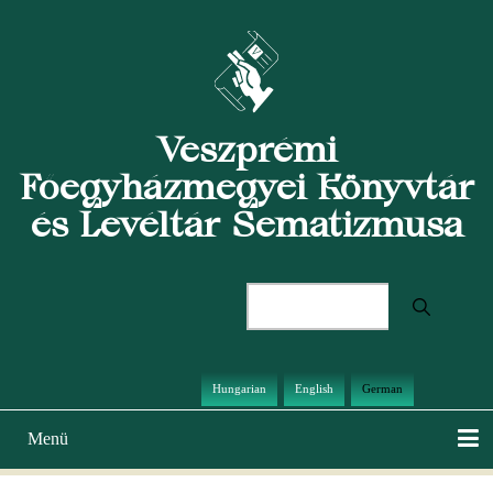
Direkt
zum
Inhalt
Veszprémi
Főegyházmegyei Könyvtár
és Levéltár Sematizmusa
Suche
Hungarian
English
German
Menü
Hauptnavigation