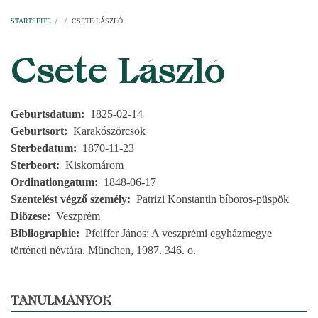
Startseite
Pfarren
Kirchen
Personen
Dekanate
Erzdekanate
Domkapitel
STARTSEITE
/
/
CSETE LÁSZLÓ
PFADNAVIGATION
Csete László
Geburtsdatum
1825-02-14
Geburtsort
Karakószörcsök
Sterbedatum
1870-11-23
Sterbeort
Kiskomárom
Ordinationgatum
1848-06-17
Szentelést végző személy
Patrizi Konstantin bíboros-püspök
Diözese
Veszprém
Bibliographie
Pfeiffer János: A veszprémi egyházmegye
történeti névtára. München, 1987. 346. o.
TANULMÁNYOK