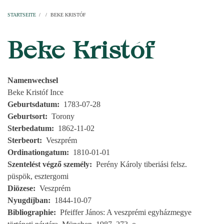
Startseite
Pfarren
Kirchen
Personen
Dekanate
Erzdekanate
Domkapitel
STARTSEITE
/
/
BEKE KRISTÓF
PFADNAVIGATION
Beke Kristóf
Namenwechsel
Beke Kristóf Ince
Geburtsdatum
1783-07-28
Geburtsort
Torony
Sterbedatum
1862-11-02
Sterbeort
Veszprém
Ordinationgatum
1810-01-01
Szentelést végző személy
Perény Károly tiberiási felsz.
püspök, esztergomi
Diözese
Veszprém
Nyugdíjban
1844-10-07
Bibliographie
Pfeiffer János: A veszprémi egyházmegye