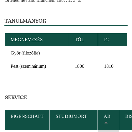
történeti névtára. München, 1987. 273. o.
TANULMÁNYOK
MEGNEVEZÉS
TÓL
IG
Győr (filozófia)
Pest (szeminárium)
1806
1810
SERVICE
EIGENSCHAFT
STUDIUMORT
AB
BI
ABSTEIGEN
SORTIEREN