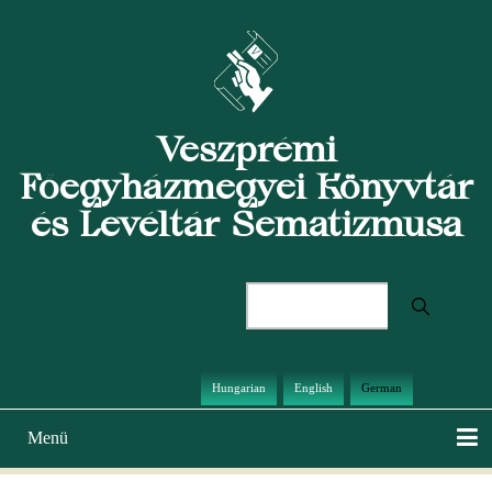
Direkt
zum
Inhalt
Veszprémi
Főegyházmegyei Könyvtár
és Levéltár Sematizmusa
Suche
Hungarian
English
German
Menü
Hauptnavigation