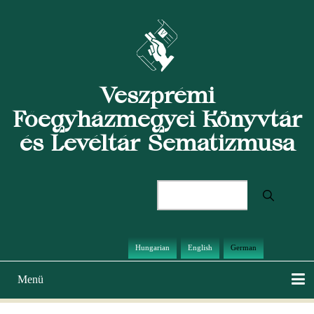
Direkt
zum
Inhalt
Veszprémi
Főegyházmegyei Könyvtár
és Levéltár Sematizmusa
Suche
Hungarian
English
German
Menü
Hauptnavigation