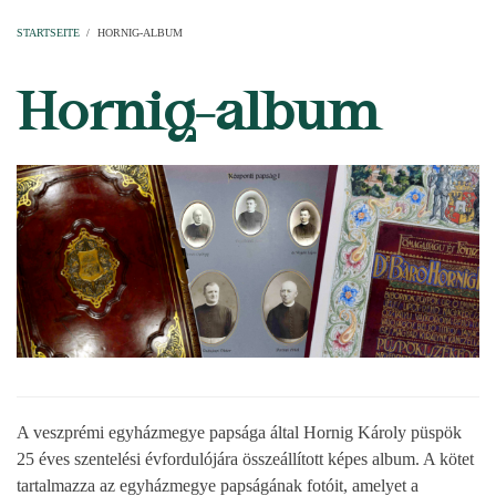
Startseite
Pfarren
Kirchen
Personen
Dekanate
Erzdekanate
Domkapitel
STARTSEITE
/
HORNIG-ALBUM
PFADNAVIGATION
Hornig-album
A veszprémi egyházmegye papsága által Hornig Károly püspök
25 éves szentelési évfordulójára összeállított képes album. A kötet
tartalmazza az egyházmegye papságának fotóit, amelyet a