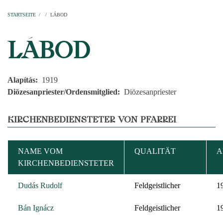
Startseite
Pfarren
Kirchen
Personen
Dekanate
Erzdekanate
Domkapitel
STARTSEITE
/
/
LÁBOD
PFADNAVIGATION
LÁBOD
Alapítás
1919
Diözesanpriester/Ordensmitglied
Diözesanpriester
KIRCHENBEDIENSTETER VON PFARREI
NAME VOM
QUALITÄT
A
KIRCHENBEDIENSTETER
Dudás Rudolf
Feldgeistlicher
1
Bán Ignácz
Feldgeistlicher
1