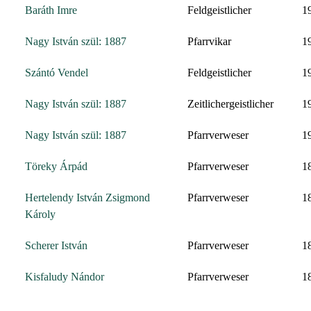
Baráth Imre
Feldgeistlicher
1
Nagy István szül: 1887
Pfarrvikar
1
Szántó Vendel
Feldgeistlicher
1
Nagy István szül: 1887
Zeitlichergeistlicher
1
Nagy István szül: 1887
Pfarrverweser
1
Töreky Árpád
Pfarrverweser
1
Hertelendy István Zsigmond
Pfarrverweser
1
Károly
Scherer István
Pfarrverweser
1
Kisfaludy Nándor
Pfarrverweser
1