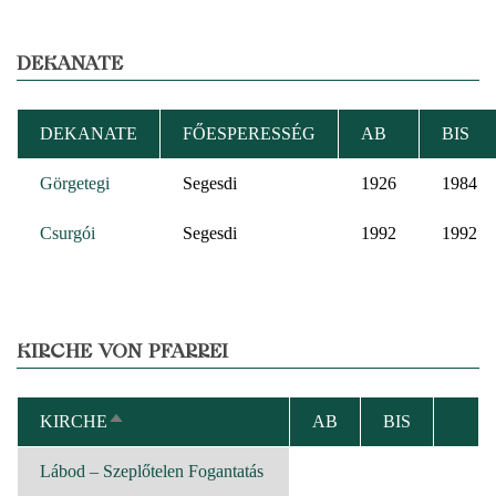
DEKANATE
DEKANATE
FŐESPERESSÉG
AB
BIS
Görgetegi
Segesdi
1926
1984
Csurgói
Segesdi
1992
1992
KIRCHE VON PFARREI
KIRCHE
AB
BIS
ABSTEIGEND
SORTIEREN
Lábod – Szeplőtelen Fogantatás