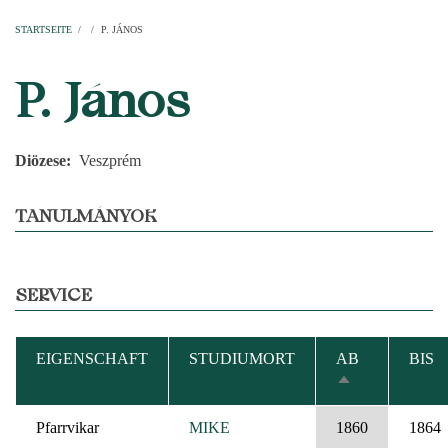
Startseite
Pfarren
Kirchen
Personen
Dekanate
Erzdekanate
Domkapitel
STARTSEITE
/
/
P. JÁNOS
PFADNAVIGATION
P. János
Diözese
Veszprém
TANULMÁNYOK
SERVICE
EIGENSCHAFT
STUDIUMORT
AB
BIS
ABSTEIGEND
SORTIEREN
Pfarrvikar
MIKE
1860
1864