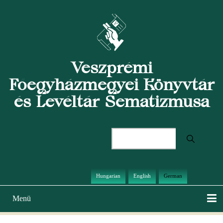
Direkt
zum
Inhalt
Veszprémi
Főegyházmegyei Könyvtár
és Levéltár Sematizmusa
Suche
Hungarian
English
German
Menü
Hauptnavigation