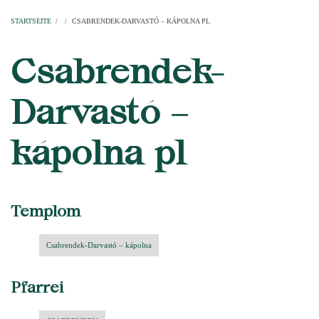
Startseite
Pfarren
Kirchen
Personen
Dekanate
Erzdekanate
Domkapitel
STARTSEITE
/
/
CSABRENDEK-DARVASTÓ – KÁPOLNA PL
PFADNAVIGATION
Csabrendek-
Darvastó –
kápolna pl
Templom
Csabrendek-Darvastó – kápolna
Pfarrei