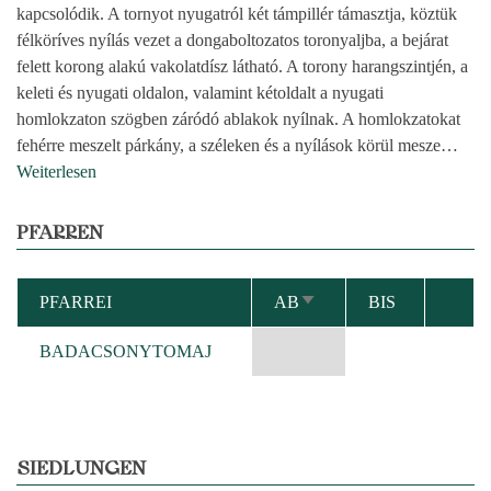
kapcsolódik. A tornyot nyugatról két támpillér támasztja, köztük
félköríves nyílás vezet a dongaboltozatos toronyaljba, a bejárat
felett korong alakú vakolatdísz látható. A torony harangszintjén, a
keleti és nyugati oldalon, valamint kétoldalt a nyugati
homlokzaton szögben záródó ablakok nyílnak. A homlokzatokat
fehérre meszelt párkány, a széleken és a nyílások körül mesze
…
Weiterlesen
PFARREN
PFARREI
AB
BIS
AUFSTEIGEND
SORTIEREN
BADACSONYTOMAJ
SIEDLUNGEN