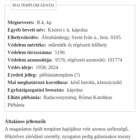
MAI TEMPLOM ADATAI
Megnevezés
R.k. kp
Egyéb bevett név
Kisörsi r. k. kápolna
Elhelyezkedés
Ábrahámhegy, Szent Iván u., hrsz. 0105.
Védelem mértéke
műemlék és régészeti lelőhely
Védelem törzsszáma
5196
Védelem azonosítója
9576; régészeti azonosító: 101774
Védés ideje
1958; 2024
Eredeti jelleg
plébániatemplom (?)
Mai meghatározó korstílusa
késő barokk, klasszicizáló
Egyházigazgatási beosztás
kápolna
Ellátó plébánia
Badacsonytomaj, Római Katolikus
Plébánia
Általános jellemzők
A magaslaton épült templom hajójához vele azonos szélességű,
félköríves záródású szentély, nyugaton pedig gúlasisakos torony