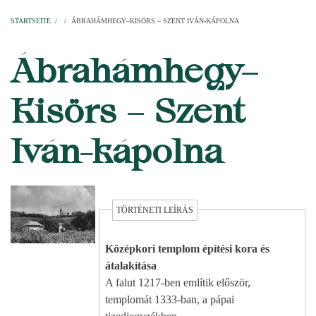
Startseite
Pfarren
Kirchen
Personen
Dekanate
Erzdekanate
Domkapitel
STARTSEITE
/
/
ÁBRAHÁMHEGY–KISÖRS – SZENT IVÁN-KÁPOLNA
PFADNAVIGATION
Ábrahámhegy–
Kisörs – Szent
Iván-kápolna
TÖRTÉNETI LEÍRÁS
Középkori templom építési kora és
átalakítása
A falut 1217-ben említik először,
templomát 1333-ban, a pápai