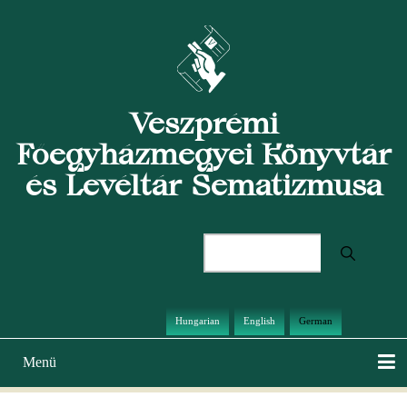
Direkt
zum
Inhalt
Veszprémi
Főegyházmegyei Könyvtár
és Levéltár Sematizmusa
Suche
Hungarian
English
German
Menü
Hauptnavigation