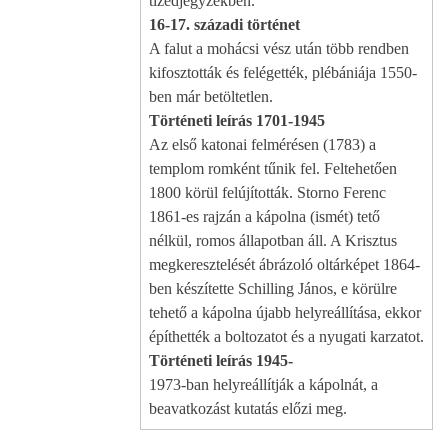
tizedjegyzékben.
16-17. századi történet
A falut a mohácsi vész után több rendben
kifosztották és felégették, plébániája 1550-
ben már betöltetlen.
Történeti leírás 1701-1945
Az első katonai felmérésen (1783) a
templom romként tűnik fel. Feltehetően
1800 körül felújították. Storno Ferenc
1861-es rajzán a kápolna (ismét) tető
nélkül, romos állapotban áll. A Krisztus
megkeresztelését ábrázoló oltárképet 1864-
ben készítette Schilling János, e körülre
tehető a kápolna újabb helyreállítása, ekkor
építhették a boltozatot és a nyugati karzatot.
Történeti leírás 1945-
1973-ban helyreállítják a kápolnát, a
beavatkozást kutatás előzi meg.