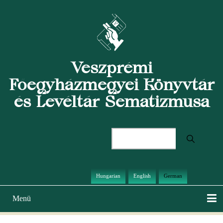
Direkt
zum
Inhalt
Veszprémi
Főegyházmegyei Könyvtár
és Levéltár Sematizmusa
Suche
Hungarian
English
German
Menü
Hauptnavigation