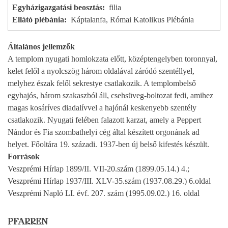
Egyházigazgatási beosztás
filia
Ellátó plébánia
Káptalanfa, Római Katolikus Plébánia
Általános jellemzők
A templom nyugati homlokzata előtt, középtengelyben toronnyal,
kelet felől a nyolcszög három oldalával záródó szentéllyel,
melyhez észak felől sekrestye csatlakozik. A templombelső
egyhajós, három szakaszból áll, csehsüveg-boltozat fedi, amihez
magas kosáríves diadalívvel a hajónál keskenyebb szentély
csatlakozik. Nyugati felében falazott karzat, amely a Peppert
Nándor és Fia szombathelyi cég által készített orgonának ad
helyet. Főoltára 19. századi. 1937-ben új belső kifestés készült.
Források
Veszprémi Hírlap 1899/II. VII-20.szám (1899.05.14.) 4.;
Veszprémi Hírlap 1937/III. XLV-35.szám (1937.08.29.) 6.oldal
Veszprémi Napló LI. évf. 207. szám (1995.09.02.) 16. oldal
PFARREN