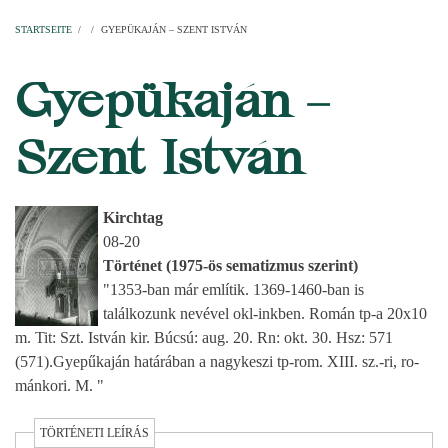
Startseite
Pfarren
Kirchen
Personen
Dekanate
Erzdekanate
Domkapitel
STARTSEITE
/
/
GYEPÜKAJÁN – SZENT ISTVÁN
PFADNAVIGATION
Gyepükaján –
Szent István
Kirchtag
08-20
Történet (1975-ös sematizmus szerint)
"1353-ban már említik. 1369-1460-ban is
találkozunk nevével okl-inkben. Román tp-a 20x10
m. Tit: Szt. István kir. Búcsú: aug. 20. Rn: okt. 30. Hsz: 571
(571).Gyepűkaján határában a nagykeszi tp-rom. XIII. sz.-ri, ro-
mánkori. M. "
TÖRTÉNETI LEÍRÁS