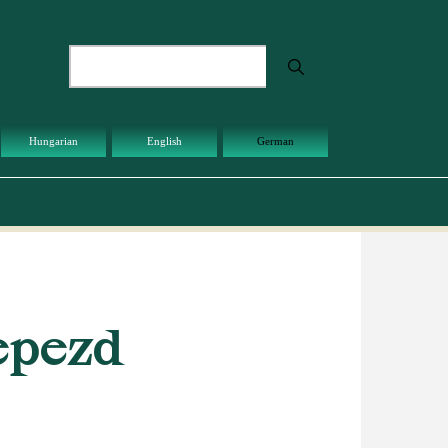
Suche
Hungarian
English
German
epezd