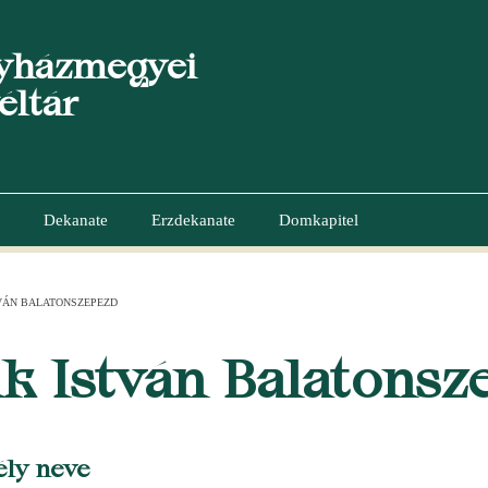
yházmegyei
éltár
Dekanate
Erzdekanate
Domkapitel
TVÁN BALATONSZEPEZD
GATION
k István Balatonsz
ély neve