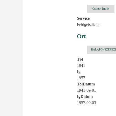
Császik István
Service
Feldgeistlicher
Ort
BALATONSZEPEZ
Tól
1941
Ig
1957
TolDatum
1941-09-01
IgDatum
1957-09-03