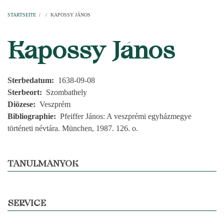
Startseite
Pfarren
Kirchen
Personen
Dekanate
Erzdekanate
Domkapitel
STARTSEITE
/
/
KAPOSSY JÁNOS
PFADNAVIGATION
Kapossy János
Sterbedatum
1638-09-08
Sterbeort
Szombathely
Diözese
Veszprém
Bibliographie
Pfeiffer János: A veszprémi egyházmegye
történeti névtára. München, 1987. 126. o.
TANULMÁNYOK
SERVICE