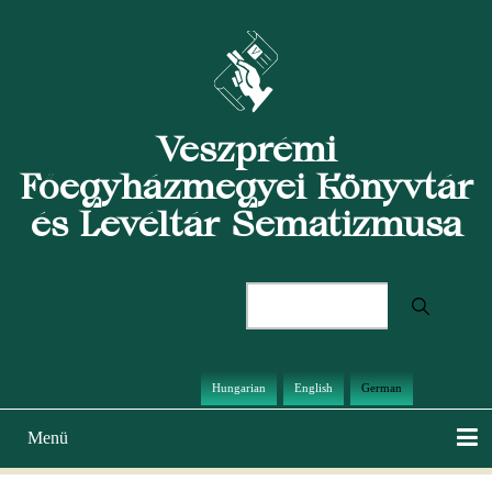
Direkt
zum
Inhalt
Veszprémi
Főegyházmegyei Könyvtár
és Levéltár Sematizmusa
Suche
Hungarian
English
German
Menü
Hauptnavigation