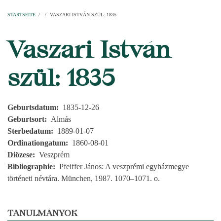
Startseite
Pfarren
Kirchen
Personen
Dekanate
Erzdekanate
Domkapitel
STARTSEITE
/
/
VASZARI ISTVÁN SZÜL: 1835
PFADNAVIGATION
Vaszari István
szül: 1835
Geburtsdatum
1835-12-26
Geburtsort
Almás
Sterbedatum
1889-01-07
Ordinationgatum
1860-08-01
Diözese
Veszprém
Bibliographie
Pfeiffer János: A veszprémi egyházmegye
történeti névtára. München, 1987. 1070–1071. o.
TANULMÁNYOK