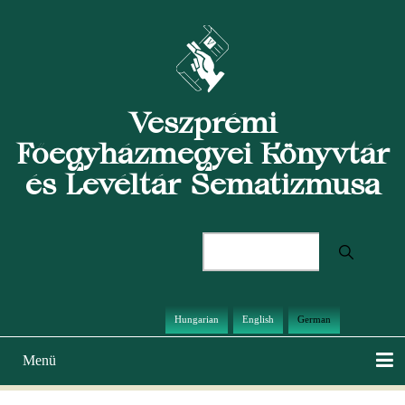
Direkt
zum
Inhalt
Veszprémi
Főegyházmegyei Könyvtár
és Levéltár Sematizmusa
Suche
Hungarian
English
German
Menü
Hauptnavigation