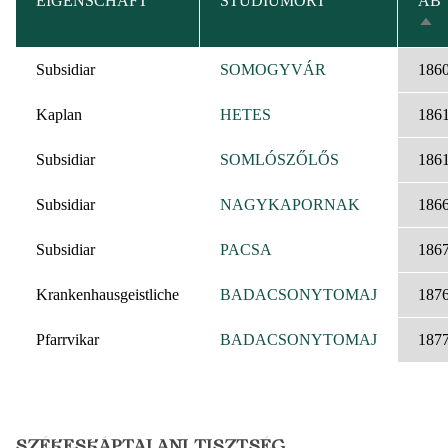
EIGENSCHAFT
STUDIUMORT
AB
AB
SOR
Subsidiar
SOMOGYVÁR
186
Kaplan
HETES
186
Subsidiar
SOMLÓSZŐLŐS
186
Subsidiar
NAGYKAPORNAK
186
Subsidiar
PACSA
186
Krankenhausgeistliche
BADACSONYTOMAJ
187
Pfarrvikar
BADACSONYTOMAJ
187
SZÉKESKÁPTALANI TISZTSÉG