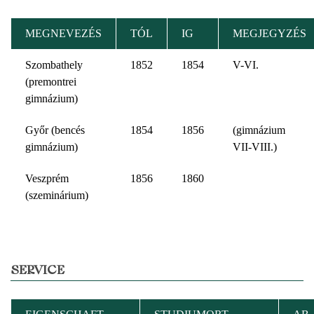
MEGNEVEZÉS
TÓL
IG
MEGJEGYZÉS
Szombathely
1852
1854
V-VI.
(premontrei
gimnázium)
Győr (bencés
1854
1856
(gimnázium
gimnázium)
VII-VIII.)
Veszprém
1856
1860
(szeminárium)
SERVICE