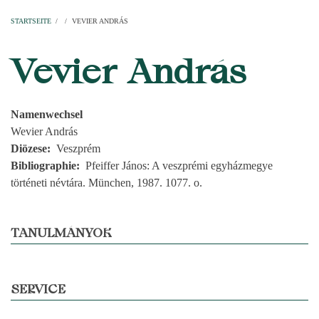
Startseite
Pfarren
Kirchen
Personen
Dekanate
Erzdekanate
Domkapitel
STARTSEITE
/
/
VEVIER ANDRÁS
PFADNAVIGATION
Vevier András
Namenwechsel
Wevier András
Diözese
Veszprém
Bibliographie
Pfeiffer János: A veszprémi egyházmegye
történeti névtára. München, 1987. 1077. o.
TANULMÁNYOK
SERVICE