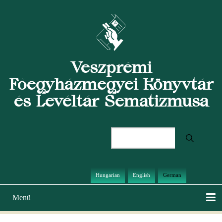
Direkt
zum
Inhalt
Veszprémi
Főegyházmegyei Könyvtár
és Levéltár Sematizmusa
Suche
Hungarian
English
German
Menü
Hauptnavigation