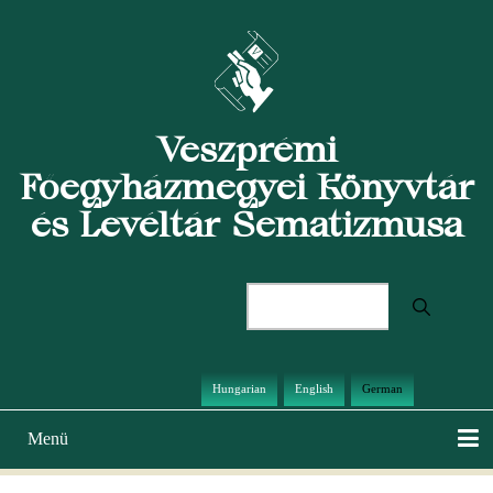
Direkt
zum
Inhalt
Veszprémi
Főegyházmegyei Könyvtár
és Levéltár Sematizmusa
Suche
Hungarian
English
German
Menü
Hauptnavigation