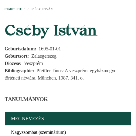
Startseite
Pfarren
Kirchen
Personen
Dekanate
Erzdekanate
Domkapitel
STARTSEITE
/
/
CSÉBY ISTVÁN
PFADNAVIGATION
Cséby István
Geburtsdatum
1695-01-01
Geburtsort
Zalaegerszeg
Diözese
Veszprém
Bibliographie
Pfeiffer János: A veszprémi egyházmegye
történeti névtára. München, 1987. 341. o.
TANULMÁNYOK
MEGNEVEZÉS
Nagyszombat (szeminárium)